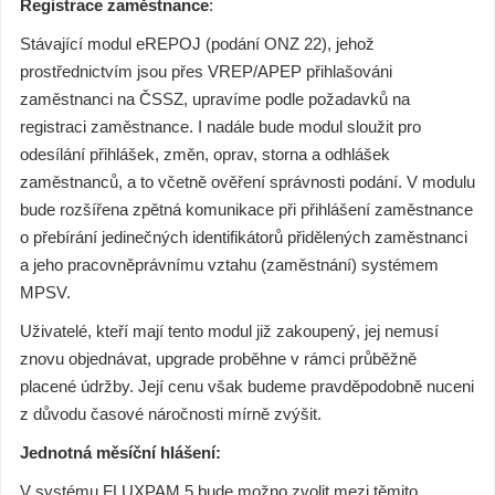
Registrace zaměstnance
:
Stávající modul eREPOJ (podání ONZ 22), jehož
prostřednictvím jsou přes VREP/APEP přihlašováni
zaměstnanci na ČSSZ, upravíme podle požadavků na
registraci zaměstnance. I nadále bude modul sloužit pro
odesílání přihlášek, změn, oprav, storna a odhlášek
zaměstnanců, a to včetně ověření správnosti podání. V modulu
bude rozšířena zpětná komunikace při přihlášení zaměstnance
o přebírání jedinečných identifikátorů přidělených zaměstnanci
a jeho pracovněprávnímu vztahu (zaměstnání) systémem
MPSV.
Uživatelé, kteří mají tento modul již zakoupený, jej nemusí
znovu objednávat, upgrade proběhne v rámci průběžně
placené údržby. Její cenu však budeme pravděpodobně nuceni
z důvodu časové náročnosti mírně zvýšit.
Jednotná měsíční hlášení:
V systému FLUXPAM 5 bude možno zvolit mezi těmito