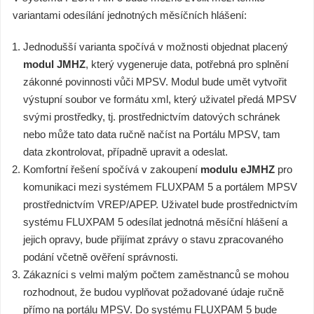
variantami odesílání jednotných měsíčních hlášení:
Jednodušší varianta spočívá v možnosti objednat placený
modul JMHZ
, který vygeneruje data, potřebná pro splnění
zákonné povinnosti vůči MPSV. Modul bude umět vytvořit
výstupní soubor ve formátu xml, který uživatel předá MPSV
svými prostředky, tj. prostřednictvím datových schránek
nebo může tato data ručně načíst na Portálu MPSV, tam
data zkontrolovat, případně upravit a odeslat.
Komfortní řešení spočívá v zakoupení
modulu
eJMHZ
pro
komunikaci mezi systémem FLUXPAM 5 a portálem MPSV
prostřednictvím VREP/APEP. Uživatel bude prostřednictvím
systému FLUXPAM 5 odesílat jednotná měsíční hlášení a
jejich opravy, bude přijímat zprávy o stavu zpracovaného
podání včetně ověření správnosti.
Zákazníci s velmi malým počtem zaměstnanců se mohou
rozhodnout, že budou vyplňovat požadované údaje ručně
přímo na portálu MPSV. Do systému FLUXPAM 5 bude