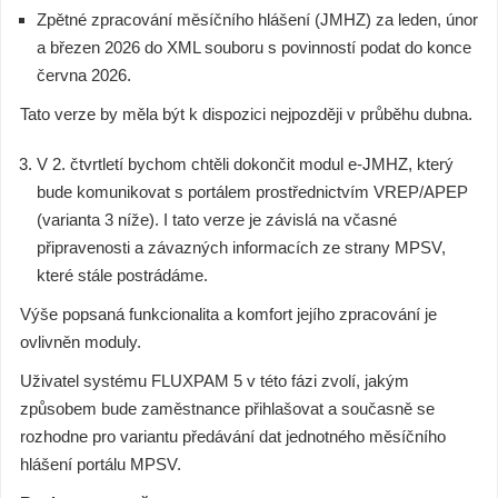
Zpětné zpracování měsíčního hlášení (JMHZ) za leden, únor
a březen 2026 do XML souboru s povinností podat do konce
června 2026.
Tato verze by měla být k dispozici nejpozději v průběhu dubna.
V 2. čtvrtletí bychom chtěli dokončit modul e-JMHZ, který
bude komunikovat s portálem prostřednictvím VREP/APEP
(varianta 3 níže). I tato verze je závislá na včasné
připravenosti a závazných informacích ze strany MPSV,
které stále postrádáme.
Výše popsaná funkcionalita a komfort jejího zpracování je
ovlivněn moduly.
Uživatel systému FLUXPAM 5 v této fázi zvolí, jakým
způsobem bude zaměstnance přihlašovat a současně se
rozhodne pro variantu předávání dat jednotného měsíčního
hlášení portálu MPSV.